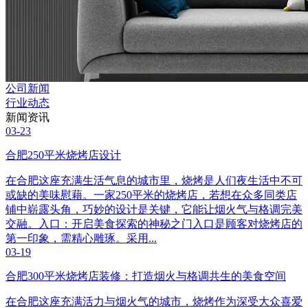
公司新闻
行业动态
新闻资讯
03-23
合肥250平米烧烤店设计
在合肥这座充满生活气息的城市里，烧烤是人们夜生活中不可
或缺的美味慰藉。一家250平米的烧烤店，若想在众多同类店
铺中崭露头角，巧妙的设计是关键，它能让烟火气与格调完美
交融。入口：开启美食探索的神秘之门入口是顾客对烧烤店的
第一印象，需精心雕琢。采用...
03-19
合肥300平米烧烤店装修：打造烟火与格调共生的美食空间
在合肥这座充满活力与烟火气的城市，烧烤作为深受大众喜爱